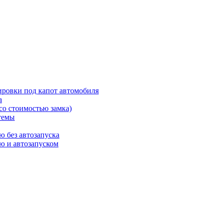
ировки под капот автомобиля
а
со стоимостью замка)
темы
ю без автозапуска
ю и автозапуском