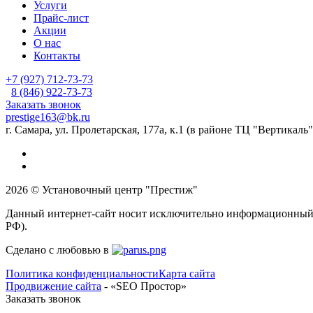
Услуги
Прайс-лист
Акции
О нас
Контакты
+7 (927) 712-73-73
8 (846) 922-73-73
Заказать звонок
prestige163@bk.ru
г. Самара, ул. Пролетарская, 177а, к.1 (в районе ТЦ "Вертикаль"
2026 © Установочный центр "Престиж"
Данный интернет-сайт носит исключительно информационный ха
РФ).
Сделано с любовью в
Политика конфиденциальности
Карта сайта
Продвижение сайта
- «SEO Простор»
Заказать звонок