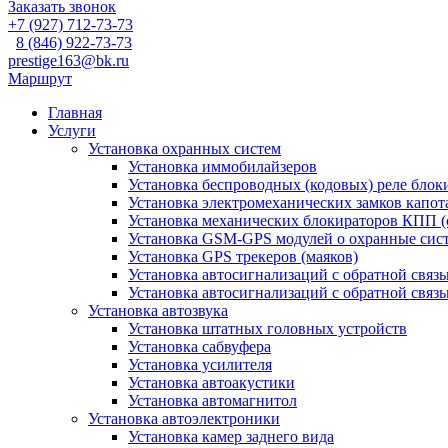
Заказать звонок
+7 (927) 712-73-73
8 (846) 922-73-73
prestige163@bk.ru
Маршрут
Главная
Услуги
Установка охранных систем
Установка иммобилайзеров
Установка беспроводных (кодовых) реле блок
Установка электромеханических замков капот
Установка механических блокираторов КПП (
Установка GSM-GPS модулей о охранные сис
Установка GPS трекеров (маяков)
Установка автосигнализаций с обратной связь
Установка автосигнализаций с обратной связь
Установка автозвука
Установка штатных головных устройств
Установка сабвуфера
Установка усилителя
Установка автоакустики
Установка автомагнитол
Установка автоэлектроники
Установка камер заднего вида