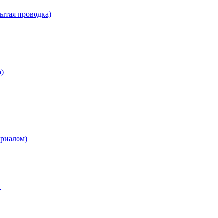
рытая проводка)
а)
ериалом)
я