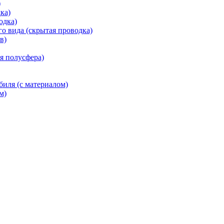
)
ка)
одка)
го вида (скрытая проводка)
в)
я полусфера)
иля (с материалом)
м)