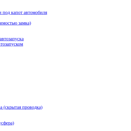
и под капот автомобиля
имостью замка)
 автозапуска
втозапуском
а (скрытая проводка)
усфера)