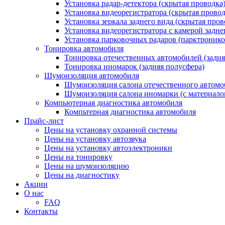
Установка радар-детектора (скрытая проводка
Установка видеорегистратора (скрытая провод
Установка зеркала заднего вида (скрытая пров
Установка видеорегистратора с камерой задне
Установка парковочных радаров (парктронико
Тонировка автомобиля
Тонировка отечественных автомобилей (задня
Тонировка иномарок (задняя полусфера)
Шумоизоляция автомобиля
Шумоизоляция салона отечественного автомоб
Шумоизоляция салона иномарки (с материало
Компьютерная диагностика автомобиля
Компьтерная диагностика автомобиля
Прайс-лист
Цены на установку охранной системы
Цены на установку автозвука
Цены на установку автоэлектроники
Цены на тонировку
Цены на шумоизоляцию
Цены на диагностику
Акции
О нас
FAQ
Контакты