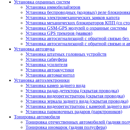
Установка охранных систем
Установка иммобилайзеров
Установка беспроводных (кодовых) реле блокировк
Установка электромеханических замков капота
Установка механических блокираторов КПП (со сто
Установка GSM-GPS модулей о охранные системы
Установка GPS трекеров (маяков)
Установка автосигнализаций с обратной связью без
Установка автосигнализаций с обратной связью и а
Установка автозвука
Установка штатных головных устройств
Установка сабвуфера
Установка усилителя
Установка автоакустики
Установка автомагнитол
Установка автоэлектроники
Установка камер заднего вида
Установка радар-детектора (скрытая проводка)
Установка видеорегистратора (скрытая проводка)
Установка зеркала заднего вида (скрытая проводка)
Установка видеорегистратора с камерой заднего вид
Установка парковочных радаров (парктроников)
Тонировка автомобиля
Тонировка отечественных автомобилей (задняя пол
Тонировка иномарок (задняя полусфера)